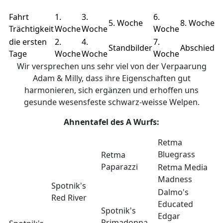
Fahrt
1.
3.
6.
5. Woche
8. Woche
Trächtigkeit
Woche
Woche
Woche
die ersten
2.
4.
7.
Standbilder
Abschied
Tage
Woche
Woche
Woche
Wir versprechen uns sehr viel von der Verpaarung
Adam & Milly, dass ihre Eigenschaften gut
harmonieren, sich ergänzen und erhoffen uns
gesunde wesensfeste schwarz-weisse Welpen.
Ahnentafel des A Wurfs:
Retma
Bluegrass
Retma
Paparazzi
Retma Media
Madness
Spotnik's
Dalmo's
Red River
Educated
Spotnik's
Edgar
Primadonna