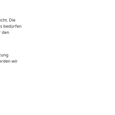
cht. Die
es bedürfen
r den
tzung
erden wir