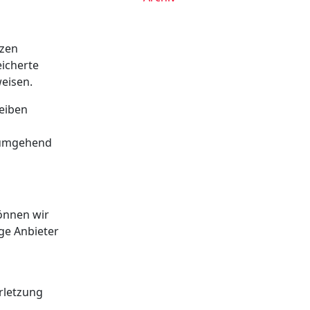
tzen
eicherte
eisen.
eiben
e umgehend
können wir
ige Anbieter
erletzung